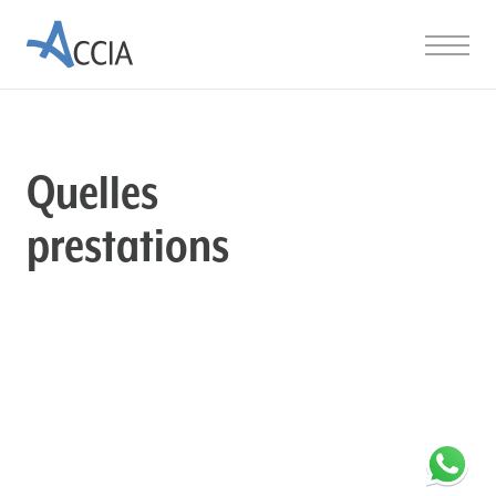
Home
Menu
Quelles
prestations
pouvons-
nous vous
offrir ?